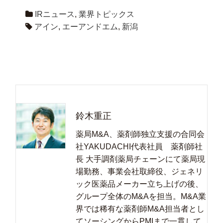
IRニュース
,
業界トピックス
アイン
,
エーアンドエム
,
新潟
鈴木重正
薬局M&A、薬剤師独立支援の合同会
社YAKUDACHI代表社員 薬剤師社
長 大手調剤薬局チェーンにて薬局現
場勤務、事業会社取締役、ジェネリ
ック医薬品メーカー立ち上げの後、
グループ全体のM&Aを担当。M&A業
界では稀有な薬剤師M&A担当者とし
てソーシングからPMIまで一貫して