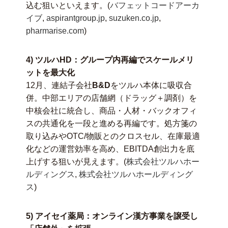
込む狙いといえます。(
バフェットコードアーカ
イブ
,
aspirantgroup.jp
,
suzuken.co.jp
,
pharmarise.com
)
4) ツルハHD：グループ内再編でスケールメリ
ットを最大化
12月、連結子会社
B&D
をツルハ本体に吸収合
併。中部エリアの店舗網（ドラッグ＋調剤）を
中核会社に統合し、商品・人材・バックオフィ
スの共通化を一段と進める再編です。処方箋の
取り込みやOTC/物販とのクロスセル、在庫最適
化などの運営効率を高め、EBITDA創出力を底
上げする狙いが見えます。(
株式会社ツルハホー
ルディングス
,
株式会社ツルハホールディング
ス
)
5) アイセイ薬局：オンライン漢方事業を譲受し