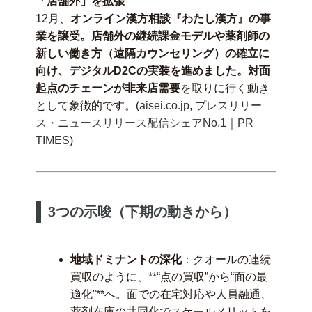
「店舗外」を拡張
12月、
オンライン漢方相談『わたし漢方』の事
業を譲受。店舗外の継続課金モデルや薬剤師の
新しい働き方（遠隔カウンセリング）の確立に
向け、デジタルD2Cの実装を進めました。対面
起点のチェーンが非来店需要
を取りに行く動き
として象徴的です。(
aisei.co.jp
,
プレスリリー
ス・ニュースリリース配信シェアNo.1｜PR
TIMES
)
3つの示唆（下期の動きから）
地域ドミナントの深化
：クオールの連続
買収のように、**“点の買収”から“面の最
適化”**へ。面での在宅対応や人員融通、
薬剤在庫の共同化でスケールメリットを