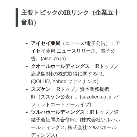
主要トピックのIRリンク（企業五十
音順）
アイセイ薬局
（ニュース/電子公告）：ア
イセイ薬局 ニュースリリース、電子公
告。(
aisei.co.jp
)
クオールホールディングス
：IRトップ／
鹿児島3社の株式取得に関するIR。
(
QOLHD
,
Yahoo!ファイナンス
)
スズケン
：IRトップ／資本業務提携
IR（スズケン公表）。(
suzuken.co.jp
,
バ
フェットコードアーカイブ
)
ツルハホールディングス
：IRトップ／連
結子会社間の合併IR。(
株式会社ツルハホ
ールディングス
,
株式会社ツルハホール
ディングス
)