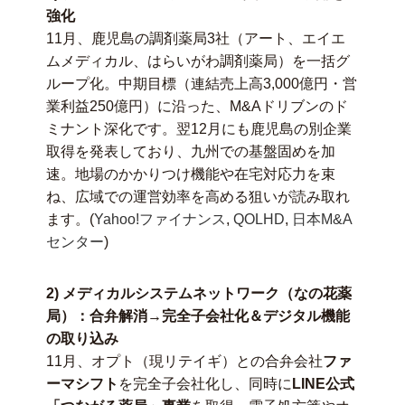
強化
11月、鹿児島の調剤薬局3社（アート、エイエ
ムメディカル、はらいがわ調剤薬局）を一括グ
ループ化。中期目標（連結売上高3,000億円・営
業利益250億円）に沿った、M&Aドリブンのド
ミナント深化です。翌12月にも鹿児島の別企業
取得を発表しており、九州での基盤固めを加
速。地場のかかりつけ機能や在宅対応力を束
ね、広域での運営効率を高める狙いが読み取れ
ます。(
Yahoo!ファイナンス
,
QOLHD
,
日本M&A
センター
)
2) メディカルシステムネットワーク（なの花薬
局）：合弁解消→完全子会社化＆デジタル機能
の取り込み
11月、オプト（現リテイギ）との合弁会社
ファ
ーマシフト
を完全子会社化し、同時に
LINE公式