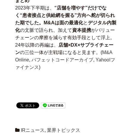
まとめ
2023年下半期は、
“店舗を増やす”だけでな
く“患者接点と供給網を握る”方向へ舵が切られ
た期でした。M&Aは面の最適化
と
デジタル内製
化
の文脈で語られ、加えて
資本提携
がバリュー
チェーンの摩擦を減らす有効手段として浮上。
24年以降の再編は、
店舗×DX×サプライチェー
ン
の三位一体が主戦場になると見ます。(
M&A
Online
,
バフェットコードアーカイブ
,
Yahoo!フ
ァイナンス
)
IRニュース
,
業界トピックス