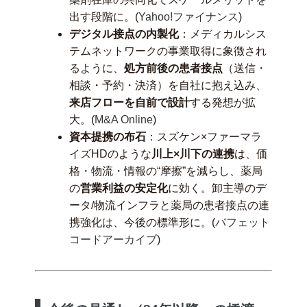
出す段階に。(
Yahoo!ファイナンス
)
デジタル接点の内製化
：メディカルシス
テムネットワークの事業取得に象徴され
るように、
処方前後の患者接点
（送信・
相談・予約・決済）を自社に抱え込み、
来店フローを自前で設計
する発想が拡
大。(
M&A Online
)
資本提携の布石
：スズケン×ファーマラ
イズHDのような
川上×川下の連携
は、価
格・物流・情報の“摩擦”を減らし、薬局
の
営業利益の安定化
に効く。卸主導のデ
ータ/物流インフラと薬局の患者接点の連
携強化は、今後の標準形に。(
バフェット
コードアーカイブ
)