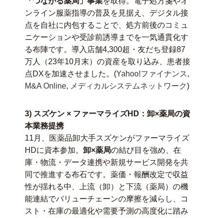
「つながる薬局」事業
を取得。電子処方箋やオ
ンライン服薬指導の普及を見据え、デジタル接
点を自社に内包することで、処方前後のコミュ
ニケーションや受診前誘導までを一気通貫化す
る布陣です。導入店舗4,300超・友だち登録87
万人（23年10月末）の資産を取り込み、患者接
点DXを加速させました。(
Yahoo!ファイナンス
,
M&A Online
,
メディカルシステムネットワーク
)
3) スズケン × ファーマライズHD：卸×薬局の資
本業務提携
11月、医薬品卸大手スズケンがファーマライズ
HDに資本参加。
卸×薬局
の結び目を強め、在
庫・物流・データ連携や新規サービス開発を共
同で推進する布石です。薬価・報酬改定で収益
性が揺れる中、上流（卸）と下流（薬局）の機
能連結でバリューチェーンの摩擦を減らし、コ
スト・在庫の最適化や需要予測の高度化に踏み