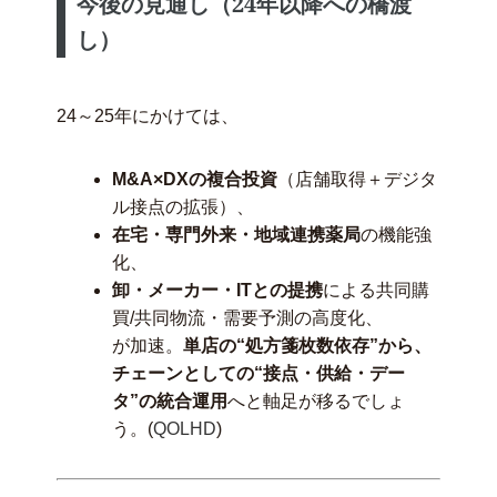
今後の見通し（24年以降への橋渡
し）
24～25年にかけては、
M&A×DXの複合投資
（店舗取得＋デジタ
ル接点の拡張）、
在宅・専門外来・地域連携薬局
の機能強
化、
卸・メーカー・ITとの提携
による共同購
買/共同物流・需要予測の高度化、
が加速。
単店の“処方箋枚数依存”から、
チェーンとしての“接点・供給・デー
タ”の統合運用
へと軸足が移るでしょ
う。(
QOLHD
)