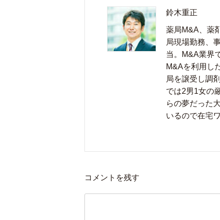
鈴木重正
薬局M&A、薬
局現場勤務、
当。M&A業界
M&Aを利用し
局を譲受し調
では2男1女の
らの夢だった大
いるので在宅ワ
コメントを残す