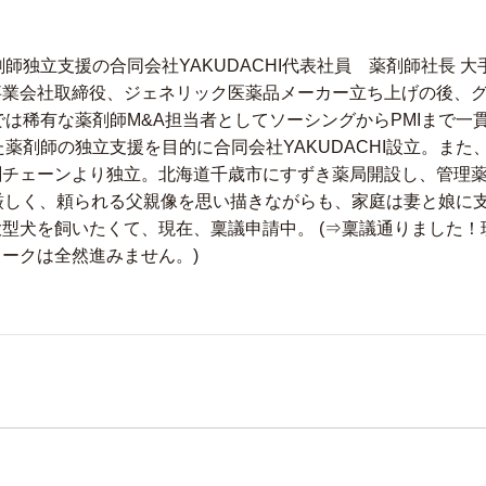
剤師独立支援の合同会社YAKUDACHI代表社員 薬剤師社長 
事業会社取締役、ジェネリック医薬品メーカー立ち上げの後、グ
では稀有な薬剤師M&A担当者としてソーシングからPMIまで一貫
た薬剤師の独立支援を目的に合同会社YAKUDACHI設立。また
剤チェーンより独立。北海道千歳市にすずき薬局開設し、管理薬
厳しく、頼られる父親像を思い描きながらも、家庭は妻と娘に支
型犬を飼いたくて、現在、稟議申請中。 (⇒稟議通りました！
ークは全然進みません。)