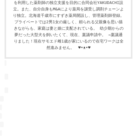
を利用した薬剤師の独立支援を目的に合同会社YAKUDACHI設
立。また、自分自身もM&Aにより薬局を譲受し調剤チェーンよ
り独立。北海道千歳市にすずき薬局開設し、管理薬剤師登録。
プライベートでは2男1女の厳しく、頼られる父親像を思い描
きながらも、家庭は妻と娘に支配されている。 幼少期からの
夢だった大型犬を飼いたくて、現在、稟議申請中。 ⇒稟議通
りました！現在サモエド雌1歳が家にいるので在宅ワークは全
然進みません。 ♥•ᴥ•♥