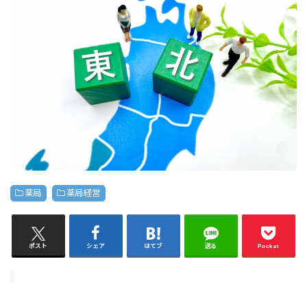
薬局
薬局経営
ポスト
シェア
はてブ
送る
Pocket