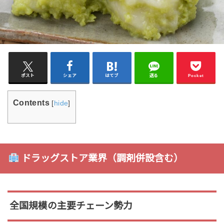
ポスト
シェア
はてブ
送る
Pocket
Contents
[
hide
]
ドラッグストア業界（調剤併設含む）
全国規模の主要チェーン勢力