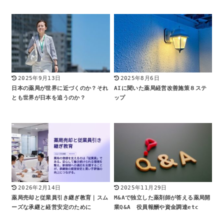
2025年9月13日
2025年8月6日
日本の薬局が世界に近づくのか？それ
AIに聞いた薬局経営改善施策８ステ
とも世界が日本を追うのか？
ップ
2026年2月14日
2025年11月29日
薬局売却と従業員引き継ぎ教育｜スム
M&Aで独立した薬剤師が答える薬局開
ーズな承継と経営安定のために
業Q&A 役員報酬や資金調達etc