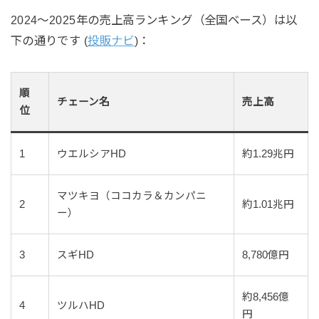
2024〜2025年の売上高ランキング（全国ベース）は以
下の通りです (
投販ナビ
)：
順
チェーン名
売上高
位
1
ウエルシアHD
約1.29兆円
マツキヨ（ココカラ＆カンパニ
2
約1.01兆円
ー）
3
スギHD
8,780億円
約8,456億
4
ツルハHD
円