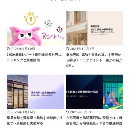
2025年9月10日
2025年11月5日
2020最新レポート調剤薬局各社売上
薬局売却 成功と失敗の違い｜事例か
ランキングと変動要因
ら学ぶチェックポイント 誰かの紹介
のM…
2026年1月16日
2025年9月11日
薬局売却と競業避止義務｜売却後に注
在宅医療と訪問薬剤師の役割とは？服
意すべき制約と実務対応
薬管理から地域包括ケアまで徹底解説